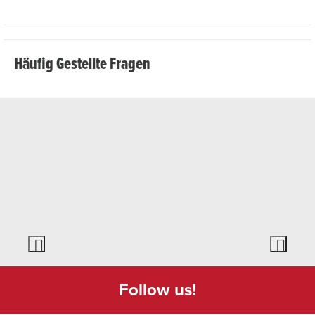
abwechslungsreiche Küche, Schweizer Produkte und
bekannte Gourmet-Burger. Die Terrasse lädt zu Kaffee,
Genussmomenten oder Après-Ski ein.
Häufig Gestellte Fragen
Follow us!