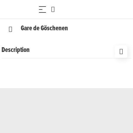
Gare de Göschenen
Description
Située directement à l'entrée nord du tunnel du Gotthard,
la gare de Göschenen relie la ligne historique du Gotthard
au Matterhorn Gotthard Bahn. De là, les voyageurs
peuvent facilement se rendre à Andermatt, dans la vallée
d'Ursern et poursuivre vers le Valais ou les Grisons.
Depuis l'ouverture de la ligne du Gotthard en 1882, la gare
joue un rôle important dans le trafic ferroviaire à travers
les Alpes.